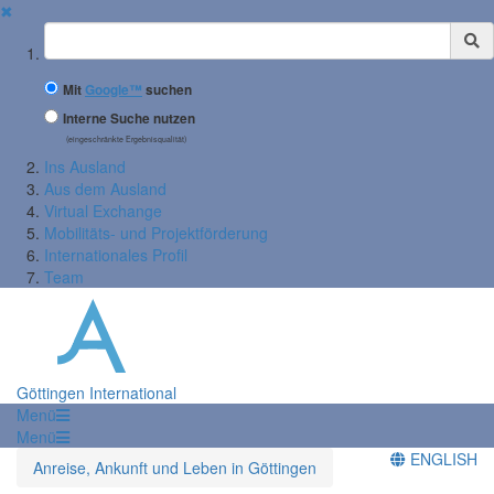
✖
Suchbegriff
Mit
Google™
suchen
Interne Suche nutzen
(eingeschränkte Ergebnisqualität)
Ins Ausland
Aus dem Ausland
Virtual Exchange
Mobilitäts- und Projektförderung
Internationales Profil
Team
Göttingen International
Menü
Menü
ENGLISH
Anreise, Ankunft und Leben in Göttingen